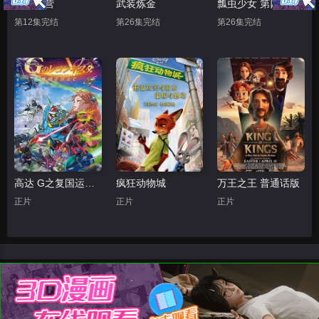
摇曳露营
武装炼金
瓢虫少女 第四季
第12集完结
第26集完结
第26集完结
高达 G之复国运动 剧场版V 跨越死线
疯狂动物城
万王之王 普通话版
正片
正片
正片