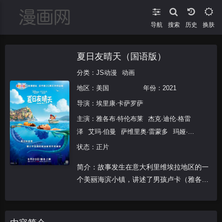
导航
搜索
换肤
夏日友晴天（国语版）
分类：
JS动漫
动画
地区：
美国
年份：
2021
导演：
埃里康·卡萨罗萨
主演：
雅各布·特伦布莱
杰克·迪伦·格雷
泽
艾玛·伯曼
萨维里奥·雷蒙多
玛娅·鲁
道夫
萨莎·拜伦·科恩
马可·巴里切利
吉
状态：正片
姆·加菲根
彼得·孙
洛伦佐·克里斯奇
玛
简介：故事发生在意大利里维埃拉地区的一
丽娜·马西罗尼
吉诺·拉·莫妮卡
桑迪·马
个美丽海滨小镇，讲述了男孩卢卡（雅各布
丁
嘉科莫·吉安尼欧缇
艾莉莎·加布瑞利
·特伦布莱 配音）在令人难忘的夏季，所经
咪咪·梅纳德
埃里康·卡萨罗萨
吉姆·皮
历的成长故事，充满了意式冰淇淋、意大利
里
GinoD&#039;Acampo
面和无尽的摩托车骑行。卢卡与好友阿贝托