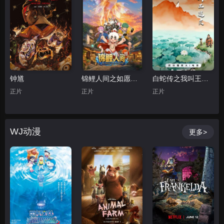
钟馗
锦鲤人间之如愿以偿
白蛇传之我叫王道灵
正片
正片
正片
WJ动漫
更多>