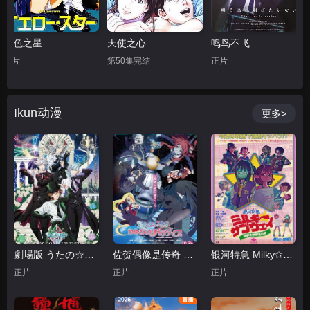
黄色之星
天使之心
鸣鸟不飞
正片
第50集完结
正片
Ikun动漫
更多>
劇場版 うたの☆プリンスさまっ♪ TABOO NIGHT XXXX
佐贺偶像是传奇 梦想银河乐园
银河特急 Milky✩Subway 各站停车前往剧场
正片
正片
正片