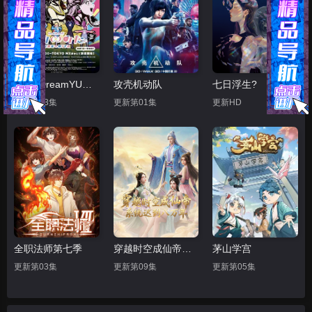
BanGDreamYUME∞MITA
攻壳机动队
七日浮生?
更新第03集
更新第01集
更新HD
全职法师第七季
穿越时空成仙帝，系统迟到八万年
茅山学宫
更新第03集
更新第09集
更新第05集