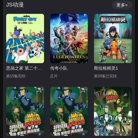
JS动漫
更多>
恶搞之家 第二十四季
传奇小队
斯拉格精灵1
第15集完结
正片
第39集已完结