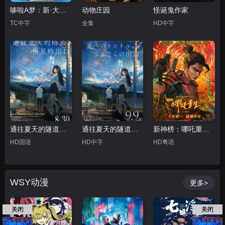
哆啦A梦：新·大雄的海底鬼岩城
动物庄园
怪诞鬼作家
TC中字
全集
HD中字
通往夏天的隧道，再见的出口国语
通往夏天的隧道，再见的出口日语
新神榜：哪吒重生粤语
HD国语
HD中字
HD粤语
WSY动漫
更多>
关闭
关闭