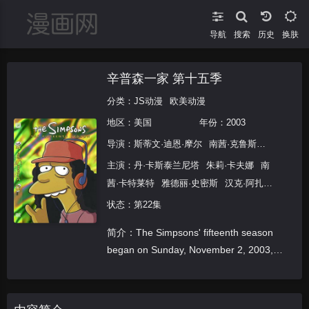
导航
搜索
换肤
辛普森一家 第十五季
分类：
JS动漫
欧美动漫
地区：
美国
年份：
2003
导演：
斯蒂文·迪恩·摩尔
南茜·克鲁斯
迈克·B·安
主演：
丹·卡斯泰兰尼塔
朱莉·卡夫娜
南
茜·卡特莱特
雅德丽·史密斯
汉克·阿扎利
亚
哈里·谢尔
潘蜜拉·海登
露西·泰勒
麦
状态：第22集
琪·罗丝威尔
特蕾丝·麦克尼尔
玛西娅·华
简介：The Simpsons' fifteenth season
莱士
卡尔·维耶德戈特
奥斯卡·德拉伦塔
began on Sunday, November 2, 2003,
詹妮弗·加纳
杰瑞·刘易斯
格伦·克洛斯
with &quot;Treehouse of H
迈克尔·摩尔
托尼·布莱尔
简·丽芙丝
伊
恩·麦克莱恩
J.K.罗琳
查尔斯·纳佩尔
杰
基·梅森
劳伦斯·特劳德
汤姆·克兰西
艾