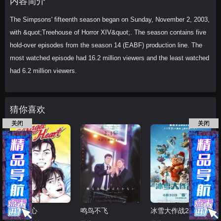
内容简介
什丽·奥尔森
玛丽-凯特·奥尔森
托马斯·品
The Simpsons' fifteenth season began on Sunday, November 2, 2003,
钦
尼克·伯凯
威廉·丹尼尔斯
伊莎贝尔·
with &quot;Treehouse of Horror XIV&quot;. The season contains five
夏弗德
迪克·特菲尔德
西蒙·考威尔
乔恩
hold-over episodes from the season 14 (EABF) production line. The
·
most watched episode had 16.2 million viewers and the least watched
had 6.2 million viewers.
猜你喜欢
关闭
关闭
天使之心
鸣鸟不飞
冰雪大作战2（原声版）