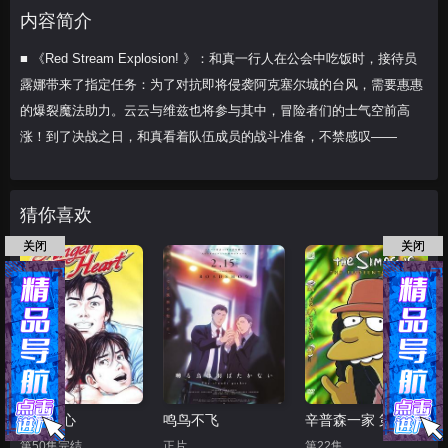
维兹也将参与其中，冒险者们的士
内容简介
■ 《Red Stream Explosion! 》：和真一行人在公会中吃饭时，接待员
露娜带来了指定任务：为了对抗即将侵袭阿克塞尔城的台风，需要惠惠
的爆裂魔法助力。云云与维兹也将参与其中，冒险者们的士气空前高
涨！到了决战之日，和真看着队伍成员的战斗准备，不禁感叹——
猜你喜欢
关闭
关闭
天使之心
鸣鸟不飞
辛普森一家 第十五季
第50集完结
正片
第22集