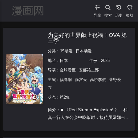
导航
搜索
换肤
为美好的世界献上祝福！OVA 第
三季
分类：
JS动漫
日本动漫
地区：
日本
年份：
2025
导演：
金崎贵臣
安部祐二郎
主演：
福岛润
雨宫天
高桥李依
茅野爱
衣
状态：第2集
简介：■ 《Red Stream Explosion! 》：和
真一行人在公会中吃饭时，接待员露娜带来
了指定任务：为了对抗即将侵袭阿克塞尔城
的台风，需要惠惠的爆裂魔法助力。云云与