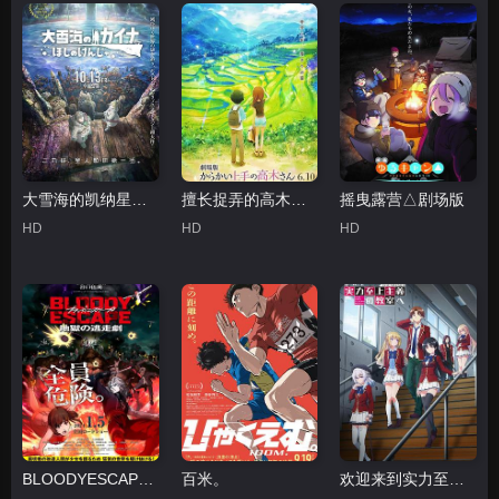
大雪海的凯纳星球的信者
擅长捉弄的高木同学剧场版
摇曳露营△剧场版
HD
HD
HD
BLOODYESCAPE-地狱的逃生作战-
百米。
欢迎来到实力至上主义的教室第三季