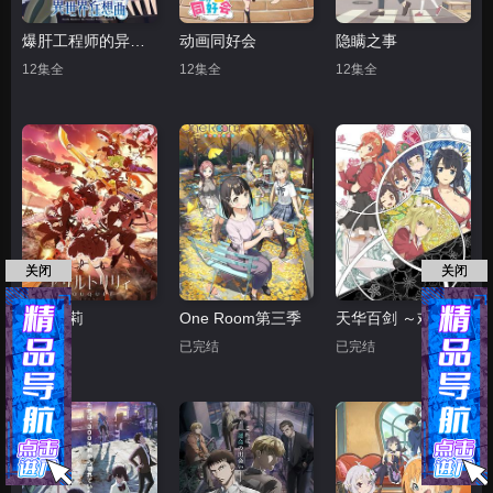
爆肝工程师的异世界狂想曲
动画同好会
隐瞒之事
12集全
12集全
12集全
关闭
关闭
突击莉莉
One Room第三季
天华百剑 ～欢迎来到铭治馆!～
已完结
已完结
已完结