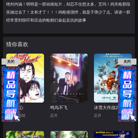
绝对内涵！明明是一部动画短片，却忍不住想太多。艾玛！鸡关枪那段
笑抽过去了！太有才了！！！鸡枪很强悍，就是子弹少了点。讲述一群
经常受到惊吓和压迫的蚯蚓们奋起反抗的故事
猜你喜欢
关闭
关闭
天使之心
鸣鸟不飞
冰雪大作战2（原声版）
第50集完结
正片
正片