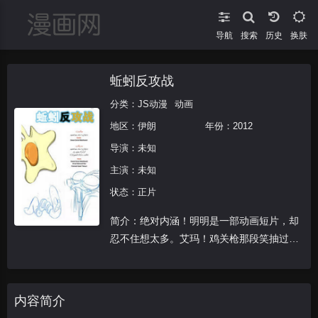
导航
搜索
换肤
蚯蚓反攻战
分类：
JS动漫
动画
地区：
伊朗
年份：
2012
导演：未知
主演：未知
状态：正片
简介：绝对内涵！明明是一部动画短片，却
忍不住想太多。艾玛！鸡关枪那段笑抽过去
了！太有才了！！！鸡枪很强悍，就是子弹
少了点。讲述一群经常受到惊吓和压迫的蚯
蚓们奋起反抗的故事
内容简介