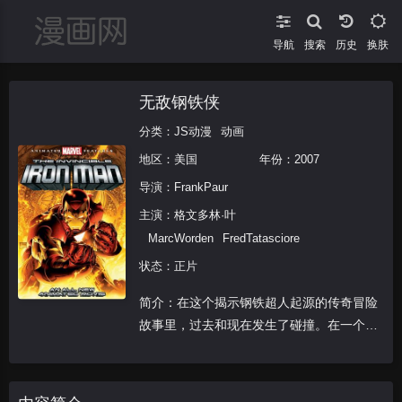
导航
搜索
换肤
无敌钢铁侠
分类：
JS动漫
动画
地区：
美国
年份：
2007
导演：
FrankPaur
主演：
格文多林·叶
MarcWorden
FredTatasciore
状态：正片
简介：在这个揭示钢铁超人起源的传奇冒险
故事里，过去和现在发生了碰撞。在一个被
埋葬多年的中国古老王国的废墟上，百万富
翁兼发明家托尼。斯塔克进行着挖掘工作，
但挖掘进度远远超出了协议规定的部分。他