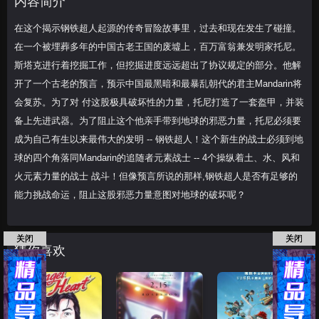
内容简介
解开了一个古老的
在这个揭示钢铁超人起源的传奇冒险故事里，过去和现在发生了碰撞。
在一个被埋葬多年的中国古老王国的废墟上，百万富翁兼发明家托尼。
斯塔克进行着挖掘工作，但挖掘进度远远超出了协议规定的部分。他解
开了一个古老的预言，预示中国最黑暗和最暴乱朝代的君主Mandarin将
会复苏。为了对 付这股极具破坏性的力量，托尼打造了一套盔甲，并装
备上先进武器。为了阻止这个他亲手带到地球的邪恶力量，托尼必须要
成为自己有生以来最伟大的发明 -- 钢铁超人！这个新生的战士必须到地
球的四个角落同Mandarin的追随者元素战士 -- 4个操纵着土、水、风和
火元素力量的战士 战斗！但像预言所说的那样,钢铁超人是否有足够的
能力挑战命运，阻止这股邪恶力量意图对地球的破坏呢？
关闭
关闭
猜你喜欢