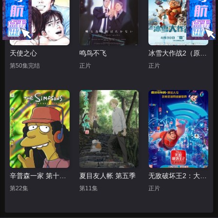
天使之心
鸣鸟不飞
冰雪大作战2（原声版）
第50集完结
正片
正片
辛普森一家 第十五季
夏目友人帐 第五季
无敌破坏王2：大闹互联网
第22集
第11集
正片