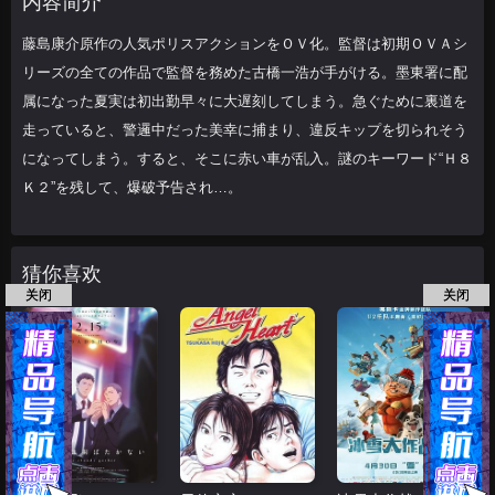
内容简介
を走っていると、
藤島康介原作の人気ポリスアクションをＯＶ化。監督は初期ＯＶＡシ
リーズの全ての作品で監督を務めた古橋一浩が手がける。墨東署に配
属になった夏実は初出勤早々に大遅刻してしまう。急ぐために裏道を
走っていると、警邏中だった美幸に捕まり、違反キップを切られそう
になってしまう。すると、そこに赤い車が乱入。謎のキーワード“Ｈ８
Ｋ２”を残して、爆破予告され…。
猜你喜欢
关闭
关闭