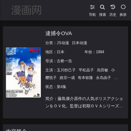
导航
搜索
换肤
逮捕令OVA
分类：
JS动漫
日本动漫
地区：
日本
年份：
1994
导演：
古桥一浩
主演：
玉川纱己子
平松晶子
岛田敏
小
樱悦子
政宗一成
有本钦隆
永岛由子
松
山鹰志
冈田达也
入野自由
状态：第4集
简介：藤島康介原作の人気ポリスアクショ
ンをＯＶ化。監督は初期ＯＶＡシリーズの
全ての作品で監督を務めた古橋一浩が手が
ける。墨東署に配属になった夏実は初出勤
早々に大遅刻してしまう。急ぐために裏道