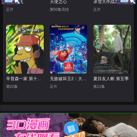
鸣鸟不飞
天使之心
冰雪大作战2（原声版）
正片
第50集完结
正片
辛普森一家 第十五季
无敌破坏王2：大闹互联网
夏目友人帐 第五季
第22集
正片
第11集