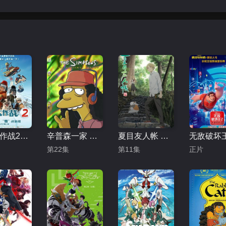
冰雪大作战2（原声版）
辛普森一家 第十五季
夏目友人帐 第五季
第22集
第11集
正片