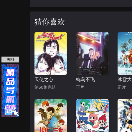
猜你喜欢
关闭
天使之心
鸣鸟不飞
第50集完结
正片
正片