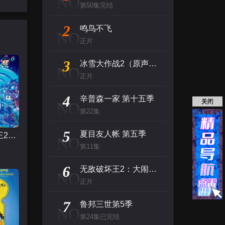
NO
第50集完结
2
鸣鸟不飞
NO
正片
3
冰雪大作战2（原声版）
NO
正片
4
辛普森一家 第十五季
关闭
NO
第22集
5
夏目友人帐 第五季
无敌破坏王2：大闹互联网
NO
第11集
6
无敌破坏王2：大闹互联网
NO
正片
7
鲁邦三世第5季
NO
第24集已完结