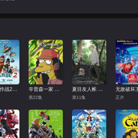
冰雪大作战2（原声版）
辛普森一家 第十五季
夏目友人帐 第五季
第22集
第11集
正片