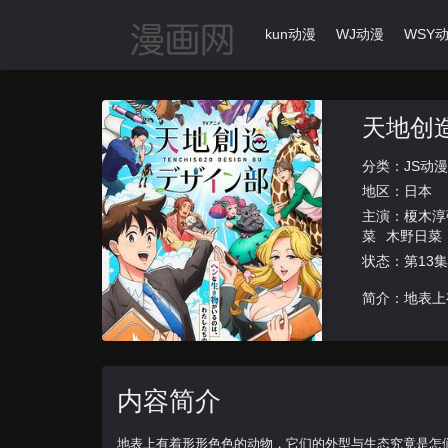
首页
动漫导航
Ikun动漫
WJ动漫
WSY
天地创
分类：
JS动漫
地区：
日本
主演：
榎木淳
菜
木野日菜
状态：第13集
简介：地表上
内容简介
地表上有着形形色色的动物，它们的外型与生态究竟是怎