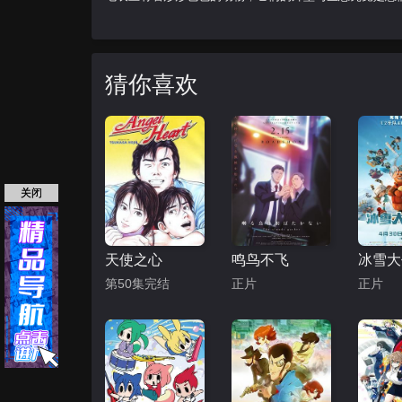
猜你喜欢
关闭
天使之心
鸣鸟不飞
第50集完结
正片
正片