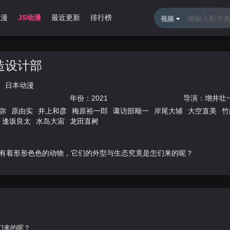
动漫
JS动漫
最近更新
排行榜
视频
造设计部
日本动漫
年份：
2021
导演：
增井壮
弥
原由实
井上和彦
梅原裕一郎
诹访部顺一
岸尾大辅
大空直美
竹
逢坂良太
水岛大宙
龙田直树
有着形形色色的动物，它们的外型与生态究竟是怎们来的呢？
们来的呢？