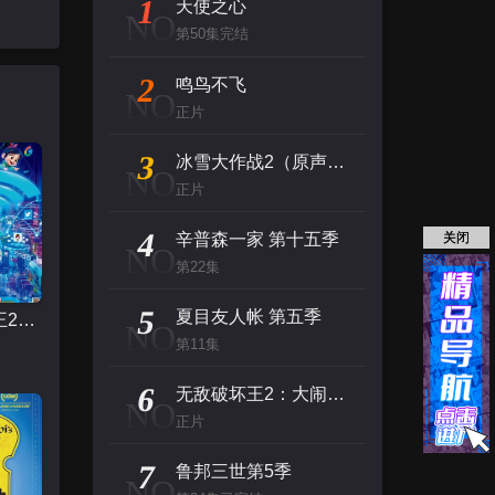
1
天使之心
NO
第50集完结
2
鸣鸟不飞
NO
正片
3
冰雪大作战2（原声版）
NO
正片
4
辛普森一家 第十五季
关闭
NO
第22集
5
夏目友人帐 第五季
无敌破坏王2：大闹互联网
NO
第11集
6
无敌破坏王2：大闹互联网
NO
正片
7
鲁邦三世第5季
NO